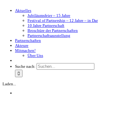
Aktuelles
Jubiläumsfeier – 15 Jahre
Festival of Partnership – 12 Jahre – in Dar
10 Jahre Partnerschaft
Broschüre der Partnerschaften
Partnerschaftsausstellung
Partnerschaften
Akteure
Mitmachen!
Über Uns
Suche nach:
Laden...