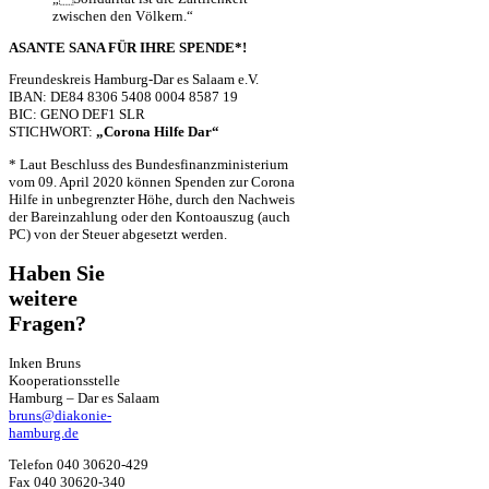
zwischen den Völkern.“
ASANTE SANA FÜR IHRE SPENDE*!
Freundeskreis Hamburg-Dar es Salaam e.V.
IBAN: DE84 8306 5408 0004 8587 19
BIC: GENO DEF1 SLR
STICHWORT:
„Corona Hilfe Dar“
* Laut Beschluss des Bundesfinanzministerium
vom 09. April 2020 können Spenden zur Corona
Hilfe in unbegrenzter Höhe, durch den Nachweis
der Bar­ein­zahlung oder den Kontoauszug (auch
PC) von der Steuer abgesetzt werden.
Haben Sie
weitere
Fragen?
Inken Bruns
Kooperationsstelle
Hamburg – Dar es Salaam
bruns@diakonie-
hamburg.de
Telefon 040 30620-429
Fax 040 30620-340