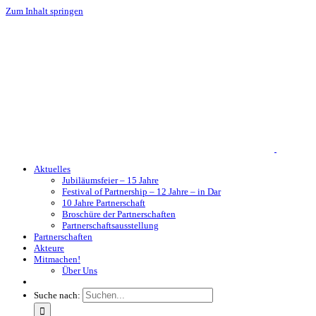
Zum Inhalt springen
Aktuelles
Jubiläumsfeier – 15 Jahre
Festival of Partnership – 12 Jahre – in Dar
10 Jahre Partnerschaft
Broschüre der Partnerschaften
Partnerschaftsausstellung
Partnerschaften
Akteure
Mitmachen!
Über Uns
Suche nach: