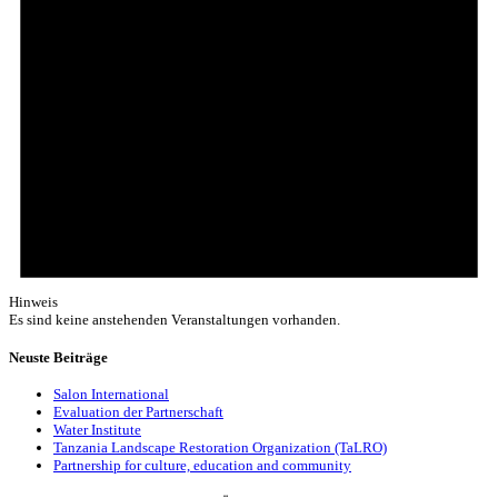
Hinweis
Es sind keine anstehenden Veranstaltungen vorhanden.
Neuste Beiträge
Salon International
Evaluation der Partnerschaft
Water Institute
Tanzania Landscape Restoration Organization (TaLRO)
Partnership for culture, education and community