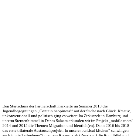
Den Startschuss der Partnerschaft markierte im Sommer 2013 die
Jugendbegegnungen „Contain happiness!“ auf der Suche nach Glück. Kreativ,
unkonventionell und politisch ging es weiter: Im Zirkuszelt in Hamburg und
unterm Sternenhimmel in Dar es Salaam erkunden wir im Projekt „mobile roots“
2014 und 2015 die Themen Migration und Identität(en). Dann 2016 bis 2018
das erste trilaterale Austauschprojekt: In unserer „critical kitchen“ schwingen
auch junge Teilnehmer*innen aus Krasnojarsk (Russland) die Kochlöffel und