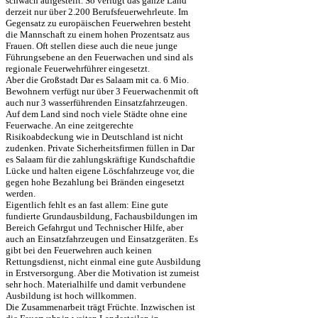
schwach aufgestellt. So verfügt das ganze Land
derzeit nur über 2.200 Berufsfeuerwehrleute. Im
Gegensatz zu europäischen Feuerwehren besteht
die Mannschaft zu einem hohen Prozentsatz aus
Frauen. Oft stellen diese auch die neue junge
Führungsebene an den Feuerwachen und sind als
regionale Feuerwehrführer eingesetzt.
Aber die Großstadt Dar es Salaam mit ca. 6 Mio.
Bewohnern verfügt nur über 3 Feuerwachenmit oft
auch nur 3 wasserführenden Einsatzfahrzeugen.
Auf dem Land sind noch viele Städte ohne eine
Feuerwache. An eine zeitgerechte
Risikoabdeckung wie in Deutschland ist nicht
zudenken. Private Sicherheitsfirmen füllen in Dar
es Salaam für die zahlungskräftige Kundschaftdie
Lücke und halten eigene Löschfahrzeuge vor, die
gegen hohe Bezahlung bei Bränden eingesetzt
werden.
Eigentlich fehlt es an fast allem: Eine gute
fundierte Grundausbildung, Fachausbildungen im
Bereich Gefahrgut und Technischer Hilfe, aber
auch an Einsatzfahrzeugen und Einsatzgeräten. Es
gibt bei den Feuerwehren auch keinen
Rettungsdienst, nicht einmal eine gute Ausbildung
in Erstversorgung. Aber die Motivation ist zumeist
sehr hoch. Materialhilfe und damit verbundene
Ausbildung ist hoch willkommen.
Die Zusammenarbeit trägt Früchte. Inzwischen ist