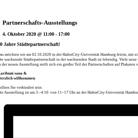
Partnerschafts-Ausstellungs
4. Oktober 2020 @ 11:00
-
17:00
0 Jahre Städtepartnerschaft!
as möchten wir am 02.10.2020 in der HafenCity-Universität Hamburg feiern, mit 
ie wachsende Städtepartnerschaft in der wachsenden Stadt ist lebendig. Viele ne
n der neuen Ausstellung stellt sich ein großer Teil der Partnerschaften auf Plakaten v
aribuni sana &
erzlich willkommen
ollten Sie verhindert sein:
ie Ausstellung ist am 3.–4.10. von 11–17 Uhr an der HafenCity-Universität Hambur