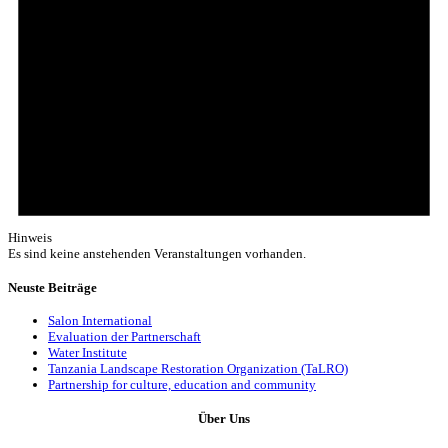
Hinweis
Es sind keine anstehenden Veranstaltungen vorhanden.
Neuste Beiträge
Salon International
Evaluation der Partnerschaft
Water Institute
Tanzania Landscape Restoration Organization (TaLRO)
Partnership for culture, education and community
Über Uns