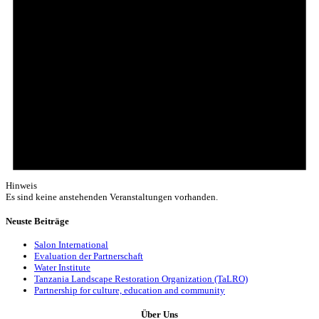
Hinweis
Es sind keine anstehenden Veranstaltungen vorhanden.
Neuste Beiträge
Salon International
Evaluation der Partnerschaft
Water Institute
Tanzania Landscape Restoration Organization (TaLRO)
Partnership for culture, education and community
Über Uns