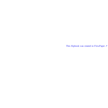
This flipbook was created in FlowPaper ↗