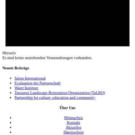
Hinweis
Es sind keine anstehenden Veranstaltungen vorhanden.
Neuste Beiträge
Salon International
Evaluation der Partnerschaft
Water Institute
Tanzania Landscape Restoration Organization (TaLRO)
Partnership for culture, education and community
Über Uns
Mitmachen
Kontakt
Aktuelles
Datenschutz